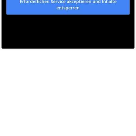
Erforderlichen Service akzeptieren und Inhalte
entsperren
Rolf Sommer
(Inhaber & Aussendienst)
Mobil: +49 (0)177. 85 32 987