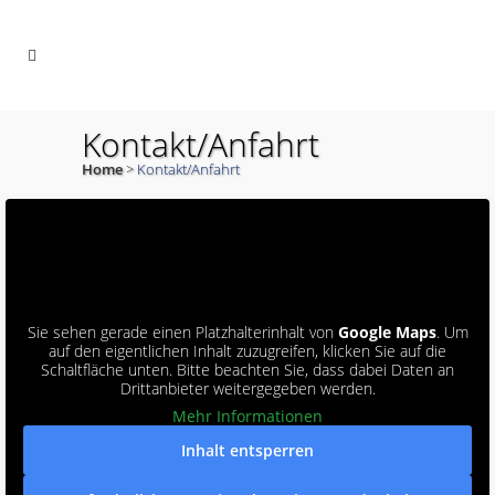
Kontakt/Anfahrt
Home
>
Kontakt/Anfahrt
Sie sehen gerade einen Platzhalterinhalt von
Google Maps
. Um
auf den eigentlichen Inhalt zuzugreifen, klicken Sie auf die
Schaltfläche unten. Bitte beachten Sie, dass dabei Daten an
Drittanbieter weitergegeben werden.
Mehr Informationen
Inhalt entsperren